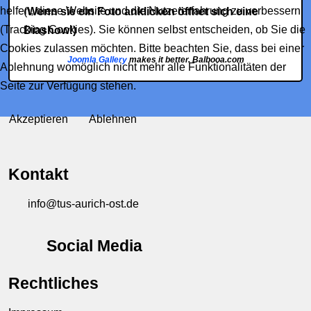
helfen, diese Website und die Nutzererfahrung zu verbessern
(
Wenn sie ein Foto anklicken öffnet sich eine
(Tracking Cookies). Sie können selbst entscheiden, ob Sie die
Diashow!)
Cookies zulassen möchten. Bitte beachten Sie, dass bei einer
Joomla Gallery
makes it better. Balbooa.com
Ablehnung womöglich nicht mehr alle Funktionalitäten der
Seite zur Verfügung stehen.
Akzeptieren
Ablehnen
Kontakt
info@tus-aurich-ost.de
Social Media
Rechtliches