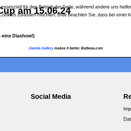
 essenziell für den Betrieb der Seite, während andere uns helf
Cup am 15.06.24
 Cookies zulassen möchten. Bitte beachten Sie, dass bei einer 
h eine Diashow!)
Joomla Gallery
makes it better. Balbooa.com
Social Media
Re
Imp
Dat