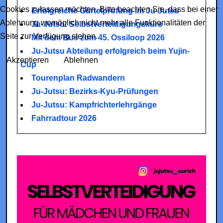
Cookies zulassen möchten. Bitte beachten Sie, dass bei einer
Erfolgreiche Gürtelprüfung im Ju-Jutsu
Ablehnung womöglich nicht mehr alle Funktionalitäten der
Ju-Jutsu: Selbstverteidigungskurs
Seite zur Verfügung stehen.
Mit dem Bus zum 45. Ossiloop 2026
Ju-Jutsu Abteilung erfolgreich beim Yujin-
Akzeptieren
Ablehnen
Cup
Tourenplan Radwandern
Ju-Jutsu: Bezirks-Kyu-Prüfungen
Ju-Jutsu: Kampfrichterlehrgänge
Fahrradtour 2026