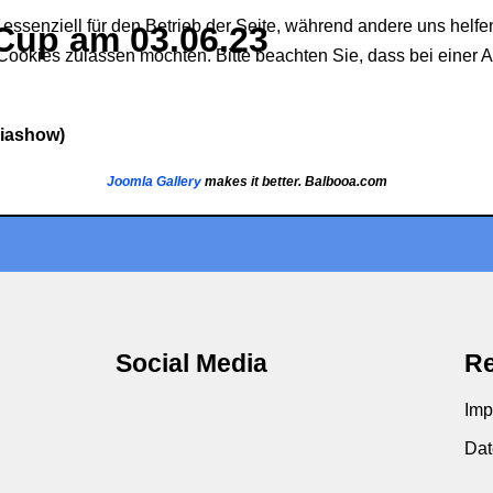
 essenziell für den Betrieb der Seite, während andere uns helf
Cup am 03.06.23
 Cookies zulassen möchten. Bitte beachten Sie, dass bei einer 
Diashow)
Joomla Gallery
makes it better. Balbooa.com
Social Media
Re
Imp
Dat