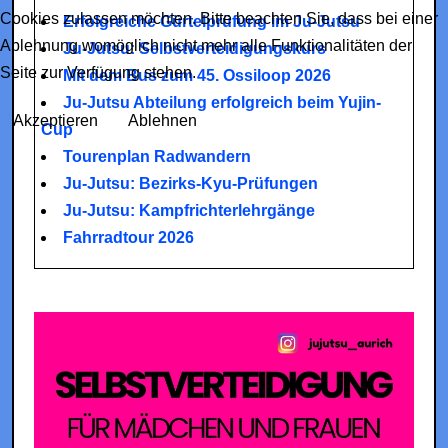
Cookies zulassen möchten. Bitte beachten Sie, dass bei einer
Erfolgreiche Gürtelprüfung im Ju-Jutsu
Ablehnung womöglich nicht mehr alle Funktionalitäten der
Ju-Jutsu: Selbstverteidigungskurs
Seite zur Verfügung stehen.
Mit dem Bus zum 45. Ossiloop 2026
Ju-Jutsu Abteilung erfolgreich beim Yujin-
Akzeptieren
Ablehnen
Cup
Tourenplan Radwandern
Ju-Jutsu: Bezirks-Kyu-Prüfungen
Ju-Jutsu: Kampfrichterlehrgänge
Fahrradtour 2026