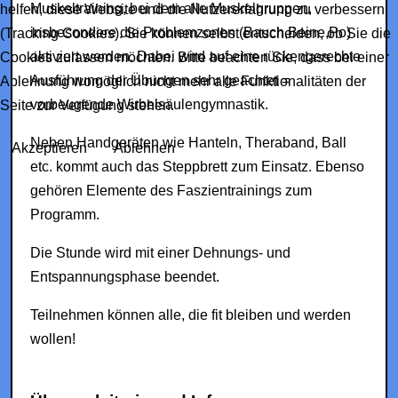
Muskeltraining, bei dem alle Muskelgruppen,
helfen, diese Website und die Nutzererfahrung zu verbessern
insbesondere die Problemzonen (Bauch,Beine,Po)
(Tracking Cookies). Sie können selbst entscheiden, ob Sie die
aktiviert werden. Dabei wird auf eine rückengerechte
Cookies zulassen möchten. Bitte beachten Sie, dass bei einer
Ausführung der Übungen sehr geachtet =
Ablehnung womöglich nicht mehr alle Funktionalitäten der
vorbeugende Wirbelsäulengymnastik.
Seite zur Verfügung stehen.
Neben Handgeräten wie Hanteln, Theraband, Ball
Akzeptieren
Ablehnen
etc. kommt auch das Steppbrett zum Einsatz. Ebenso
gehören Elemente des Faszientrainings zum
Programm.
Die Stunde wird mit einer Dehnungs- und
Entspannungsphase beendet.
Teilnehmen können alle, die fit bleiben und werden
wollen!