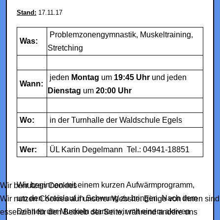
Stand:
17.11.17
Problemzonengymnastik, Muskeltraining,
Was:
Stretching
jeden
Montag
um
19:45 Uhr
und jeden
Wann:
Dienstag
um
20:00 Uhr
Wo:
in der Turnhalle der Waldschule Egels
Wer:
ÜL Karin Degelmann Tel.:
04941-18851
Wir beginnen mit einem kurzen Aufwärmprogramm,
Wir benutzen Cookies
um den Kreislauf in Schwung zu bringen. Nach dem
Wir nutzen Cookies auf unserer Website. Einige von ihnen sind
Dehnen der Muskeln starten wir mit einem aktiven
essenziell für den Betrieb der Seite, während andere uns