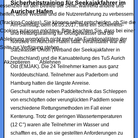
Sicherheitstraining für Seekajakfahrer im
essenziell für den Betrieb der Seite, während andere uns
Auricher Hafen
helfen, diese Website und die Nutzererfahrung zu verbessern
(Tracking Cookies). Sie können selbst entscheiden, ob Sie die
Am Samstag, dem 06.05.2017, fand ein Sicherheits-
Cookies zulassen möchten. Bitte beachten Sie, dass bei einer
und Rettungstraining für Großgewässer und die
Ablehnung womöglich nicht mehr alle Funktionalitäten der
Nordsee im Auricher Hafen statt. Veranstalter war die
Seite zur Verfügung stehen.
Salzwasser Union (Verband der Seekajakfahrer in
Deutschland) und die Kanuabteilung des TuS Aurich
Akzeptieren
Ablehnen
Ost (EMJAK). Die 24 Teilnehmer kamen aus ganz
Norddeutschland. Teilnehmer aus Paderborn und
Hamburg hatten die längste Anreise.
Geschult wurde neben Paddeltechnik das Schleppen
von erschöpften oder verunglückten Paddlern sowie
verschiedene Rettungsmethoden im Fall einer
Kenterung. Trotz der geringen Wassertemperaturen
(12 C°) waren alle Teilnehmer im Wasser und
schafften es, die an sie gestellten Anforderungen zu