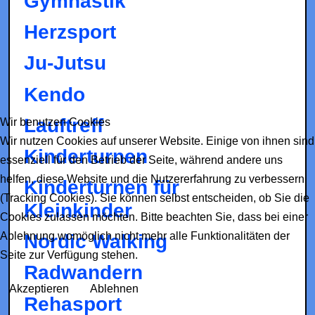
Gymnastik
Herzsport
Ju-Jutsu
Kendo
Lauftreff
Wir benutzen Cookies
Wir nutzen Cookies auf unserer Website. Einige von ihnen sind
Kinderturnen
essenziell für den Betrieb der Seite, während andere uns
helfen, diese Website und die Nutzererfahrung zu verbessern
Kinderturnen für
(Tracking Cookies). Sie können selbst entscheiden, ob Sie die
Kleinkinder
Cookies zulassen möchten. Bitte beachten Sie, dass bei einer
Ablehnung womöglich nicht mehr alle Funktionalitäten der
Nordic Walking
Seite zur Verfügung stehen.
Radwandern
Akzeptieren
Ablehnen
Rehasport