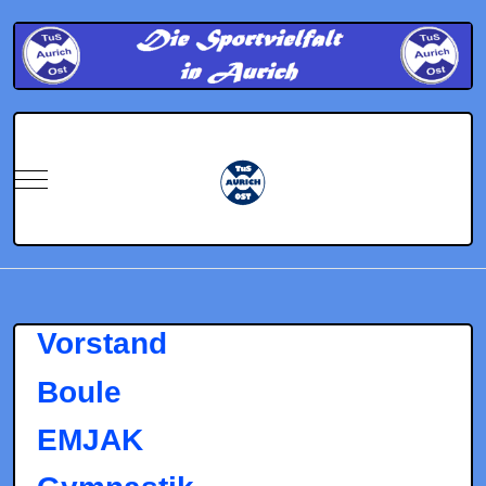
Mobile Menu Toggle
Vorstand
Boule
EMJAK