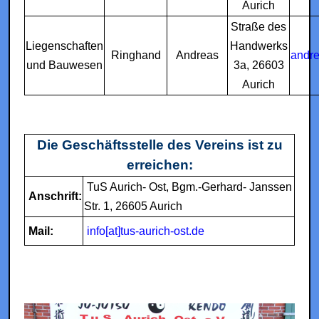
Aurich
Straße des
Liegenschaften
Handwerks
Ringhand
Andreas
andre
und Bauwesen
3a, 26603
Aurich
Die Geschäftsstelle des Vereins ist zu
erreichen:
TuS Aurich- Ost, Bgm.-Gerhard- Janssen
Anschrift:
Str. 1, 26605 Aurich
Mail:
info[at]tus-aurich-ost.de