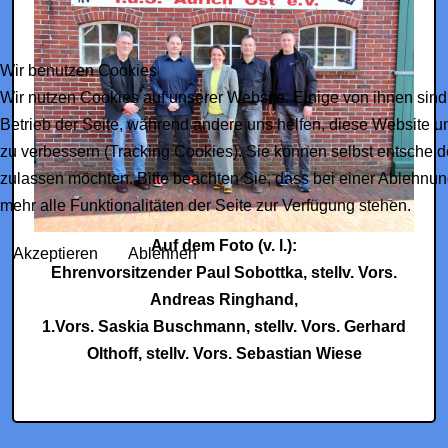
Wir benutzen Cookies
Wir nutzen Cookies auf unserer Website. Einige von ihnen sind 
Betrieb der Seite, während andere uns helfen, diese Website u
zu verbessern (Tracking Cookies). Sie können selbst entscheid
zulassen möchten. Bitte beachten Sie, dass bei einer Ablehnu
mehr alle Funktionalitäten der Seite zur Verfügung stehen.
Auf dem Foto (v. l.):
Akzeptieren
Ablehnen
Ehrenvorsitzender Paul Sobottka, stellv. Vors.
Andreas Ringhand,
1.Vors. Saskia Buschmann, stellv. Vors. Gerhard
Olthoff, stellv. Vors. Sebastian Wiese