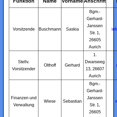
Funktion
Name
Vorname
Anschrift
Bgm.-
Gerhard-
Janssen
Vorsitzende
Buschmann
Saskia
inf
Str. 1,
26605
Aurich
1.
Stellv.
Dwarsweg
Olthoff
Gerhard
Vorsitzender
13, 26607
Aurich
Bgm.-
Gerhard-
Finanzen und
Janssen
Wiese
Sebastian
Verwaltung
Str. 1,
26605