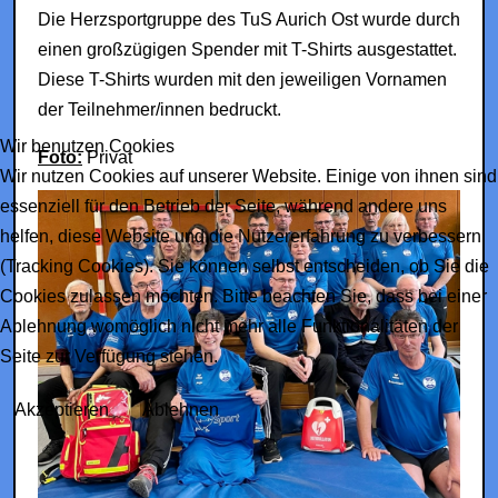
Die Herzsportgruppe des TuS Aurich Ost wurde durch
einen großzügigen Spender mit T-Shirts ausgestattet.
Diese T-Shirts wurden mit den jeweiligen Vornamen
der Teilnehmer/innen bedruckt.
Wir benutzen Cookies
Foto:
Privat
Wir nutzen Cookies auf unserer Website. Einige von ihnen sind
essenziell für den Betrieb der Seite, während andere uns
helfen, diese Website und die Nutzererfahrung zu verbessern
(Tracking Cookies). Sie können selbst entscheiden, ob Sie die
Cookies zulassen möchten. Bitte beachten Sie, dass bei einer
Ablehnung womöglich nicht mehr alle Funktionalitäten der
Seite zur Verfügung stehen.
Akzeptieren
Ablehnen