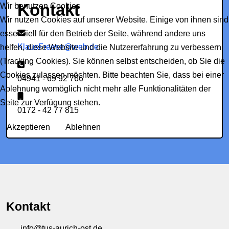
Kontakt
Wir benutzen Cookies
Wir nutzen Cookies auf unserer Website. Einige von ihnen sind
E-Mail:
essenziell für den Betrieb der Seite, während andere uns
KlausFreese@web.de
helfen, diese Website und die Nutzererfahrung zu verbessern
(Tracking Cookies). Sie können selbst entscheiden, ob Sie die
Telefon:
Cookies zulassen möchten. Bitte beachten Sie, dass bei einer
04941 - 69 92 766
Ablehnung womöglich nicht mehr alle Funktionalitäten der
Mobil:
Seite zur Verfügung stehen.
0172 - 42 77 815
Akzeptieren
Ablehnen
Kontakt
info@tus-aurich-ost.de