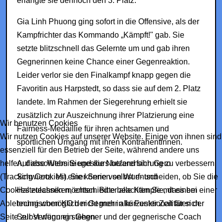
erlangte sie dennoch den 3. Platz.
Gia Linh Phuong ging sofort in die Offensive, als der
Kampfrichter das Kommando „Kämpft!" gab. Sie
setzte blitzschnell das Gelernte um und gab ihren
Gegnerinnen keine Chance einer Gegenreaktion.
Leider verlor sie den Finalkampf knapp gegen die
Favoritin aus Harpstedt, so dass sie auf dem 2. Platz
landete. Im Rahmen der Siegerehrung erhielt sie
zusätzlich zur Auszeichnung ihrer Platzierung eine
Wir benutzen Cookies
Fairness-Medaillie für ihren achtsamen und
Wir nutzen Cookies auf unserer Website. Einige von ihnen sind
sportlichen Umgang mit ihren Kontrahentinnen.
essenziell für den Betrieb der Seite, während andere uns
Auf absolutem Siegeskurs befand sich Gero
helfen, diese Website und die Nutzererfahrung zu verbessern
Schwiertz. Mit einer Serie von Wurf- und
(Tracking Cookies). Sie können selbst entscheiden, ob Sie die
Haltetechniken, entschied er alle Kämpfe mit einem
Cookies zulassen möchten. Bitte beachten Sie, dass bei einer
technischen KO der Gegner in kürzester Zeit für sich.
Ablehnung womöglich nicht mehr alle Funktionalitäten der
Selbst wenn ein Gegner und der gegnerische Coach
Seite zur Verfügung stehen.