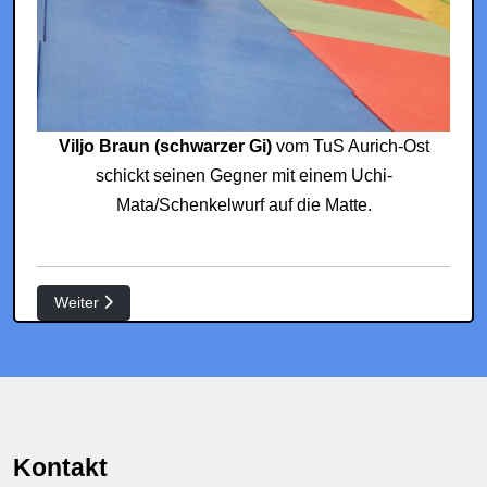
Viljo Braun (schwarzer Gi)
vom TuS Aurich-Ost
schickt seinen Gegner mit einem Uchi-
Mata/Schenkelwurf auf die Matte.
Nächster Beitrag: Bericht Sakura-Cup 2024
Weiter
Kontakt